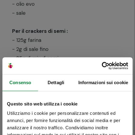
- olio evo
- sale
Per il crackers di semi :
- 125g farina
- 2g di sale fino
- 35g di mix di semi
- 20ml di olio evo
- 55ml di acqua
Consenso
Dettagli
Informazioni sui cookie
PROCEDIMENTO:
Impastate tutti gli ingredienti per i crackers e
Questo sito web utilizza i cookie
lavorate energicamente con le mani.
Utilizziamo i cookie per personalizzare contenuti ed
annunci, per fornire funzionalità dei social media e per
Stendete con il mattarello la pasta molto
analizzare il nostro traffico. Condividiamo inoltre
sottile e tagliatela a rettangoli di 5cm di
informazioni sul modo in cui utilizzi il nostro sito con i