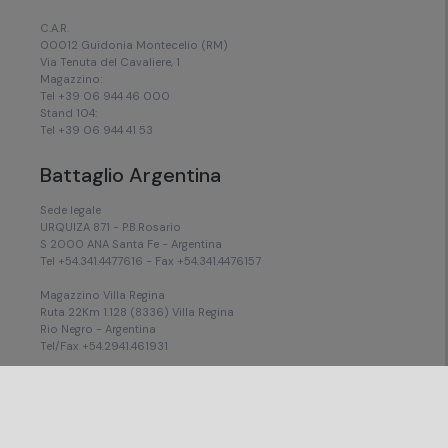
C.A.R.
00012 Guidonia Montecelio (RM)
Via Tenuta del Cavaliere, 1
Magazzino:
Tel +39 06 944 46 000
Stand 104:
Tel +39 06 944 41 53
Battaglio Argentina
Sede legale
URQUIZA 871 - P.B.Rosario
S 2000 ANA Santa Fe - Argentina
Tel +54.341.4477616 - Fax +54.341.4476157
Magazzino Villa Regina
Ruta 22Km 1.128 (8336) Villa Regina
Rio Negro - Argentina
Tel/Fax +54.2941.461931
Magazzino Pilar (Buenos Aires)
Calle 11, 853, Fátima
Pilar, provincia de Buenos Aires (1629)
Tel +54.11.3221.1807