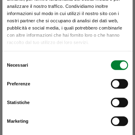
Lavate e pulite il cespo di insalata facendo
analizzare il nostro traffico. Condividiamo inoltre
Se è Battaglio,
attenzione a non rovinarlo, asciugatelo con
informazioni sul modo in cui utilizzi il nostro sito con i
nostri partner che si occupano di analisi dei dati web,
cura, aprite con le mani le foglie senza
è HASSolutamente
pubblicità e social media, i quali potrebbero combinarle
staccarle e cominciate a inserire all’interno
con altre informazioni che hai fornito loro o che hanno
tutti gli ingredienti in modo ordinato, tranne la
inconfondibile.
raccolto dal tuo utilizzo dei loro servizi.
paprika, l’uovo sodo e le erbe aromatiche.
Condite con pochissimo olio evo, poco sale e
Selezione
Necessari
del
spolverate la superficie con l’uovo sodo a
Scopri perché
consenso
mimosa, in ultimo la paprika e le erbe
Preferenze
aromatiche sparse.
Servite in condivisione invitando i commensali
Statistiche
a staccare le foglie e gustarle con le mani.
Marketing
Piu facile di così...