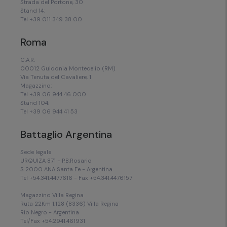
Strada del Portone, 30
Stand 14:
Tel +39 011 349 38 00
Roma
C.A.R.
00012 Guidonia Montecelio (RM)
Via Tenuta del Cavaliere, 1
Magazzino:
Tel +39 06 944 46 000
Stand 104:
Tel +39 06 944 41 53
Battaglio Argentina
Sede legale
URQUIZA 871 - P.B.Rosario
S 2000 ANA Santa Fe - Argentina
Tel +54.341.4477616 - Fax +54.341.4476157
Magazzino Villa Regina
Ruta 22Km 1.128 (8336) Villa Regina
Rio Negro - Argentina
Tel/Fax +54.2941.461931