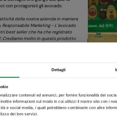
ot con protagonisti gli avocado.
attività della nostra azienda in maniera
a, Responsabile Marketing - L’avocado
i best seller che ha che registrato
2. Crediamo molto in questo prodotto
r sapore e cremosità della polpa,
.”
he l’ha contraddistinta negli spot
Dettagli
, con qualche secondo in più per
in animazione 3D sarà in onda dal 7
eti La7 e Mediaset e vedrà come
Se è Battaglio,
ookie
nalizzare contenuti ed annunci, per fornire funzionalità dei socia
è HASSolutamente
inoltre informazioni sul modo in cui utilizzi il nostro sito con i n
ersione sportiva a tema basket, sarà
icità e social media, i quali potrebbero combinarle con altre inform
n prime time.
lizzo dei loro servizi.