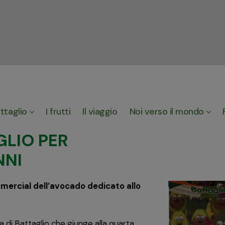
ttaglio
I frutti
Il viaggio
Noi verso il mondo
LIO PER
NNI
mmercial dell’avocado dedicato allo
a di Battaglio che giunge alla quarta