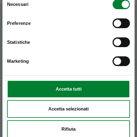
Necessari
del
Scopri perché
consenso
Preferenze
Statistiche
Come si prepara
Marketing
Anche se non sembra, la pitaya è molto facile
da preparare.
Basta tagliarla a metà per il lungo
e separare la polpa dalla buccia utilizzando un
cucchiaio. Dopodiché, può essere tagliata a
Accetta tutti
fettine e servita al naturale come dessert,
aggiunta nelle macedonie o utilizzata per
preparare freschi drink.
Accetta selezionati
Rifiuta