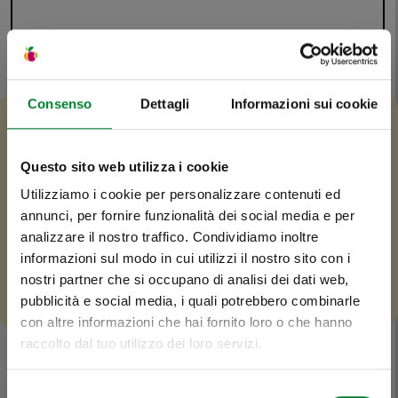
Valori nutrizionali
Consenso
Dettagli
Informazioni sui cookie
Questo sito web utilizza i cookie
Utilizziamo i cookie per personalizzare contenuti ed
Niente frigo!
annunci, per fornire funzionalità dei social media e per
La pitaya si conserva perfettamente a temperatura
analizzare il nostro traffico. Condividiamo inoltre
Se è Battaglio,
informazioni sul modo in cui utilizzi il nostro sito con i
ambiente fino a dieci giorni.
nostri partner che si occupano di analisi dei dati web,
è HASSolutamente
pubblicità e social media, i quali potrebbero combinarle
con altre informazioni che hai fornito loro o che hanno
inconfondibile.
raccolto dal tuo utilizzo dei loro servizi.
Selezione