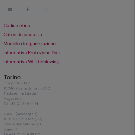
Codice etico
Criteri di condotta
Modello di organizzazione
Informativa Protezione Dati
Informativa Whistleblowing
Torino
Interporto S.I.TO
10040 Rivalta di Torino (TO)
Tredicesima Strada, 1
Magazzino:
Tel +39 011 349 44 44
C.A.A.T. (Sede Legale)
10095 Grugliasco (TO)
Strada del Portone, 30
Stand 14:
Tel +39 011 349 38 00