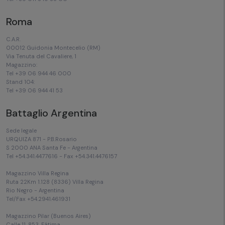
Roma
C.A.R.
00012 Guidonia Montecelio (RM)
Via Tenuta del Cavaliere, 1
Magazzino:
Tel +39 06 944 46 000
Stand 104:
Tel +39 06 944 41 53
Battaglio Argentina
Sede legale
URQUIZA 871 - P.B.Rosario
S 2000 ANA Santa Fe - Argentina
Tel +54.341.4477616 - Fax +54.341.4476157
Magazzino Villa Regina
Ruta 22Km 1.128 (8336) Villa Regina
Rio Negro - Argentina
Tel/Fax +54.2941.461931
Magazzino Pilar (Buenos Aires)
Calle 11, 853, Fátima