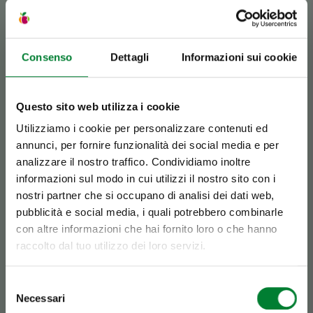
bianca (albedo). Per fare questa operazione più
facilmente, basta togliere la buccia e mettere
in frigorifero il frutto: con il freddo, le membrane
Consenso
Dettagli
Informazioni sui cookie
bianche si contraggono e possono essere
rimosse più velocemente.
Una volta sbucciato,
il pomelo può essere gustato al naturale,
aggiunto a macedonie e insalate o utilizzato
Questo sito web utilizza i cookie
per preparare freschissimi sorbetti.
Utilizziamo i cookie per personalizzare contenuti ed
annunci, per fornire funzionalità dei social media e per
analizzare il nostro traffico. Condividiamo inoltre
Se è Battaglio,
informazioni sul modo in cui utilizzi il nostro sito con i
nostri partner che si occupano di analisi dei dati web,
è HASSolutamente
pubblicità e social media, i quali potrebbero combinarle
con altre informazioni che hai fornito loro o che hanno
inconfondibile.
raccolto dal tuo utilizzo dei loro servizi.
Selezione
Necessari
del
Scopri perché