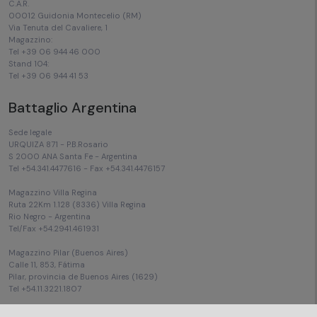
C.A.R.
00012 Guidonia Montecelio (RM)
Via Tenuta del Cavaliere, 1
Magazzino:
Tel +39 06 944 46 000
Stand 104:
Tel +39 06 944 41 53
Battaglio Argentina
Sede legale
URQUIZA 871 - P.B.Rosario
S 2000 ANA Santa Fe - Argentina
Tel +54.341.4477616 - Fax +54.341.4476157
Magazzino Villa Regina
Ruta 22Km 1.128 (8336) Villa Regina
Rio Negro - Argentina
Tel/Fax +54.2941.461931
Magazzino Pilar (Buenos Aires)
Calle 11, 853, Fátima
Pilar, provincia de Buenos Aires (1629)
Tel +54.11.3221.1807