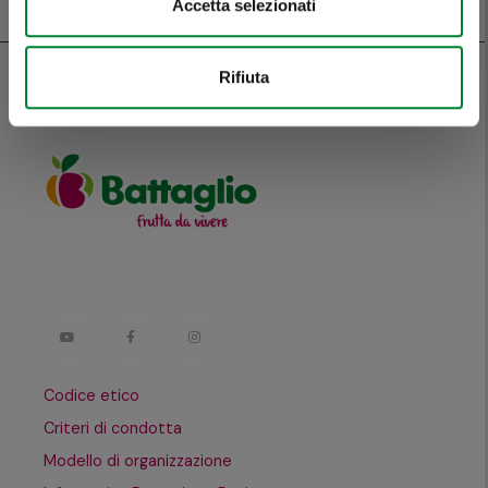
Accetta selezionati
Rifiuta
Codice etico
Criteri di condotta
Modello di organizzazione