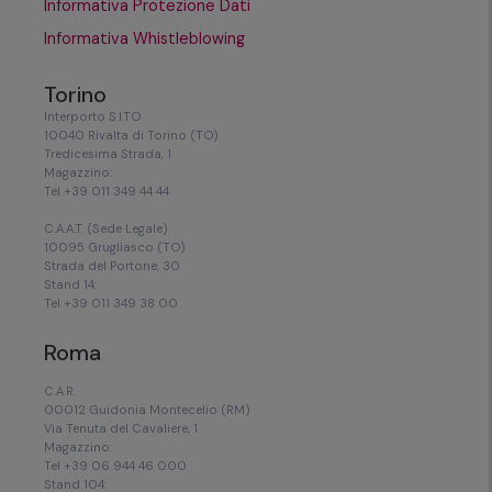
Informativa Protezione Dati
Informativa Whistleblowing
Torino
Interporto S.I.TO
10040 Rivalta di Torino (TO)
Tredicesima Strada, 1
Magazzino:
Tel +39 011 349 44 44
C.A.A.T. (Sede Legale)
10095 Grugliasco (TO)
Strada del Portone, 30
Stand 14:
Tel +39 011 349 38 00
Roma
C.A.R.
00012 Guidonia Montecelio (RM)
Via Tenuta del Cavaliere, 1
Magazzino:
Tel +39 06 944 46 000
Stand 104: