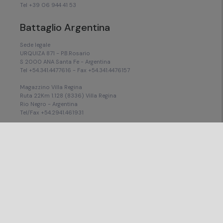
Tel +39 06 944 41 53
Battaglio Argentina
Sede legale
URQUIZA 871 - P.B.Rosario
S 2000 ANA Santa Fe - Argentina
Tel +54.341.4477616 - Fax +54.341.4476157
Magazzino Villa Regina
Ruta 22Km 1.128 (8336) Villa Regina
Rio Negro - Argentina
Tel/Fax +54.2941.461931
Magazzino Pilar (Buenos Aires)
Calle 11, 853, Fátima
Pilar, provincia de Buenos Aires (1629)
Tel +54.11.3221.1807
Copyright ©2023 BATTAGLIO SpA - All Rights Reserved -
Designed by
SHARINGIDEA
Privacy policy
Cookie policy