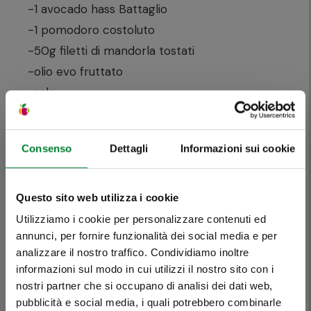
-1 avocado hass Battaglio
-1 pomodoro costoluto
-50g filetti di mandorla tostati
-olio evo fruttato
-sale
-aceto di mele
-1 cipollotto
Consenso
Dettagli
Informazioni sui cookie
PROCEDIMENTO:
Pulisci e taglia a cubetti il pomodoro e
Questo sito web utilizza i cookie
l’avocado non troppo maturi, affetta
Utilizziamo i cookie per personalizzare contenuti ed
annunci, per fornire funzionalità dei social media e per
finemente il cipollotto e mettilo in acqua
analizzare il nostro traffico. Condividiamo inoltre
fredda per almeno 30 minuti.
Se è Battaglio,
informazioni sul modo in cui utilizzi il nostro sito con i
Condisci i gamberi con la dadolata di
nostri partner che si occupano di analisi dei dati web,
pomodoro e avocado, il sale, le mandorle a
pubblicità e social media, i quali potrebbero combinarle