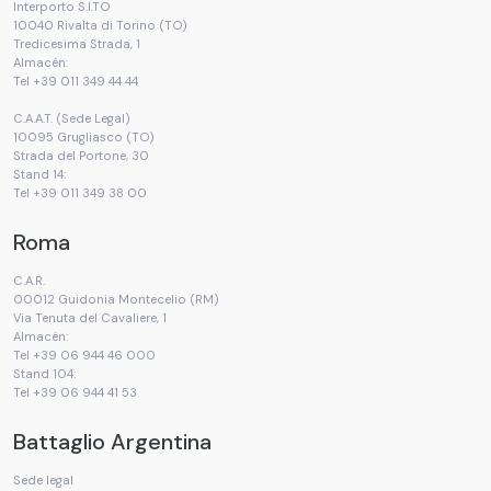
Interporto S.I.TO
10040 Rivalta di Torino (TO)
Tredicesima Strada, 1
Almacén:
Tel +39 011 349 44 44
C.A.A.T. (Sede Legal)
10095 Grugliasco (TO)
Strada del Portone, 30
Stand 14:
Tel +39 011 349 38 00
Roma
C.A.R.
00012 Guidonia Montecelio (RM)
Via Tenuta del Cavaliere, 1
Almacén:
Tel +39 06 944 46 000
Stand 104:
Tel +39 06 944 41 53
Battaglio Argentina
Sede legal