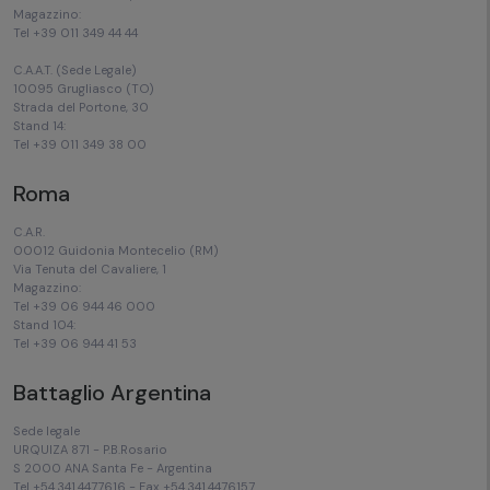
Magazzino:
Tel +39 011 349 44 44
C.A.A.T. (Sede Legale)
10095 Grugliasco (TO)
Strada del Portone, 30
Stand 14:
Tel +39 011 349 38 00
Roma
C.A.R.
00012 Guidonia Montecelio (RM)
Via Tenuta del Cavaliere, 1
Magazzino:
Tel +39 06 944 46 000
Stand 104:
Tel +39 06 944 41 53
Battaglio Argentina
Sede legale
URQUIZA 871 - P.B.Rosario
S 2000 ANA Santa Fe - Argentina
Tel +54.341.4477616 - Fax +54.341.4476157