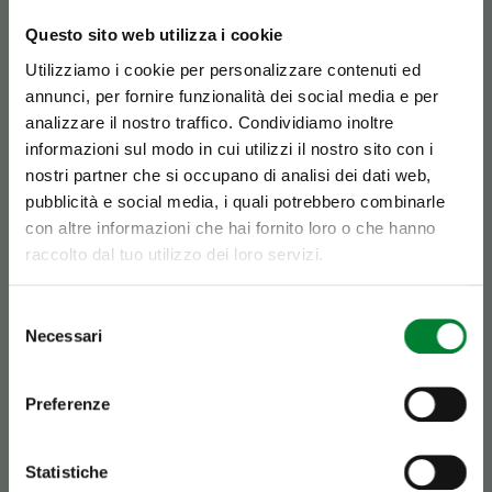
Come si prepara
Questo sito web utilizza i cookie
Utilizziamo i cookie per personalizzare contenuti ed
La banana è molto apprezzata non solo per il
annunci, per fornire funzionalità dei social media e per
suo sapore ma anche per la sua facilità di
analizzare il nostro traffico. Condividiamo inoltre
consumo: basterà aprirla delicatamente,
Se è Battaglio,
informazioni sul modo in cui utilizzi il nostro sito con i
partendo dal picciolo, e sbucciarla per gustarla
nostri partner che si occupano di analisi dei dati web,
facilmente anche fuori casa!
La banana può
è HASSolutamente
essere aggiunta anche a macedonie e
pubblicità e social media, i quali potrebbero combinarle
utilizzata per preparare dolci e ottimi frullati.
con altre informazioni che hai fornito loro o che hanno
inconfondibile.
raccolto dal tuo utilizzo dei loro servizi.
Selezione
Necessari
del
Scopri perché
consenso
Preferenze
Statistiche