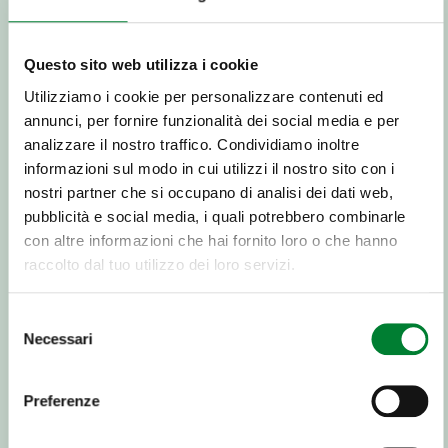
Cómo se prepara
Questo sito web utilizza i cookie
La banana es muy apreciada no solo por su
Utilizziamo i cookie per personalizzare contenuti ed
sabor sino también por su facilidad de
annunci, per fornire funzionalità dei social media e per
consumo: ¡basta abrirla con cuidado, desde el
tallo, y pelarla para disfrutarla fácilmente fuera
analizzare il nostro traffico. Condividiamo inoltre
de casa!
La banana también se puede agregar a
informazioni sul modo in cui utilizzi il nostro sito con i
ensaladas de frutas y usar para preparar ricos y
nostri partner che si occupano di analisi dei dati web,
deliciosos batidos.
pubblicità e social media, i quali potrebbero combinarle
con altre informazioni che hai fornito loro o che hanno
raccolto dal tuo utilizzo dei loro servizi.
Selezione
Necessari
del
consenso
Preferenze