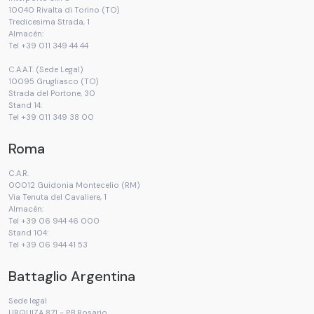
10040 Rivalta di Torino (TO)
Tredicesima Strada, 1
Almacén:
Tel +39 011 349 44 44
C.A.A.T. (Sede Legal)
10095 Grugliasco (TO)
Strada del Portone, 30
Stand 14:
Tel +39 011 349 38 00
Roma
C.A.R.
00012 Guidonia Montecelio (RM)
Via Tenuta del Cavaliere, 1
Almacén:
Tel +39 06 944 46 000
Stand 104:
Tel +39 06 944 41 53
Battaglio Argentina
Sede legal
URQUIZA 871 - P.B.Rosario