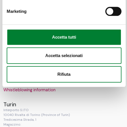
Marketing
Accetta tutti
Accetta selezionati
The Ethical Code
Conduct Criteria
Organizational model
Rifiuta
Data protection information
Whistleblowing information
Turin
Interporto S.I.TO
10040 Rivalta di Torino (Province of Turin)
Tredicesima Strada, 1
Magazzino: