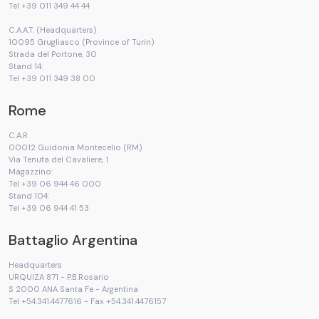
Tel +39 011 349 44 44
C.A.A.T. (Headquarters)
10095 Grugliasco (Province of Turin)
Strada del Portone, 30
Stand 14:
Tel +39 011 349 38 00
Rome
C.A.R.
00012 Guidonia Montecelio (RM)
Via Tenuta del Cavaliere, 1
Magazzino:
Tel +39 06 944 46 000
Stand 104:
Tel +39 06 944 41 53
Battaglio Argentina
Headquarters
URQUIZA 871 - P.B.Rosario
S 2000 ANA Santa Fe - Argentina
Tel +54.341.4477616 - Fax +54.341.4476157