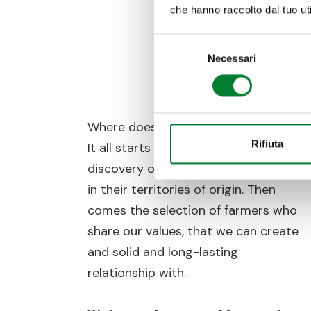
We select 
che hanno raccolto dal tuo uti
Selezione
Necessari
del
consenso
Where does our fruit come from?
Rifiuta
It all starts with the journey of
discovery of the fruits of the earth,
in their territories of origin. Then
comes the selection of farmers who
share our values, that we can create
and solid and long-lasting
relationship with.