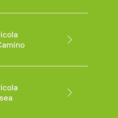
icola
 Camino
icola
rsea