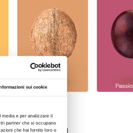
Coconut
Passio
Informazioni sui cookie
l media e per analizzare il
ostri partner che si occupano
azioni che hai fornito loro o