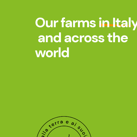
Our farms
in Ital
and across the
world