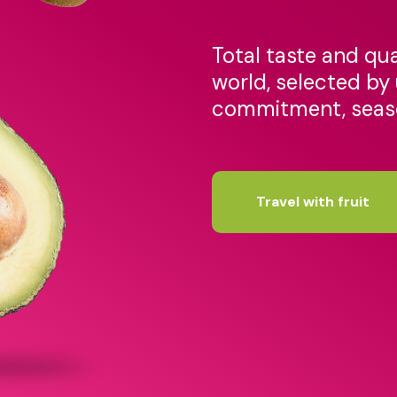
Total taste and qua
world, selected by 
commitment, seaso
Travel with fruit