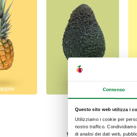
apple
Avocado
Consenso
Questo sito web utilizza i c
Utilizziamo i cookie per perso
nostro traffico. Condividiamo 
di analisi dei dati web, pubbl