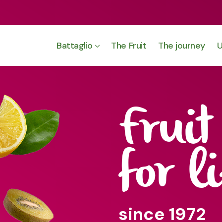
Battaglio
The Fruit
The journey
U
Fruit
for l
since 1972