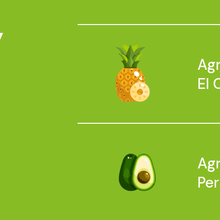
y
Agr
El
Agr
Pe