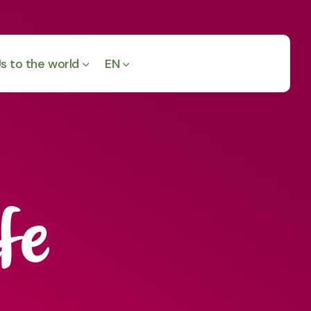
s to the world
EN
ife