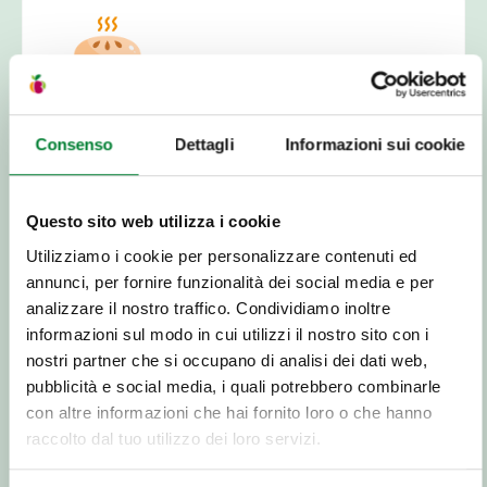
Cómo se prepara
Consenso
Dettagli
Informazioni sui cookie
Con el jugo de lima se pueden hacer los
cócteles más famosos del mundo: ¡es, de
Questo sito web utilizza i cookie
hecho, el fruto más usado por los bartenders!
La
lima también se puede usar como alternativa al
Utilizziamo i cookie per personalizzare contenuti ed
limón para platos principales y secundarios,
annunci, per fornire funzionalità dei social media e per
condimentos y en recetas tradicionales indias
analizzare il nostro traffico. Condividiamo inoltre
acompañadas de curry.
Para una excelente
informazioni sul modo in cui utilizzi il nostro sito con i
merienda natural, rocíe unas gotas de jugo
nostri partner che si occupano di analisi dei dati web,
sobre una palta y agregue una pizca de sal.
pubblicità e social media, i quali potrebbero combinarle
con altre informazioni che hai fornito loro o che hanno
raccolto dal tuo utilizzo dei loro servizi.