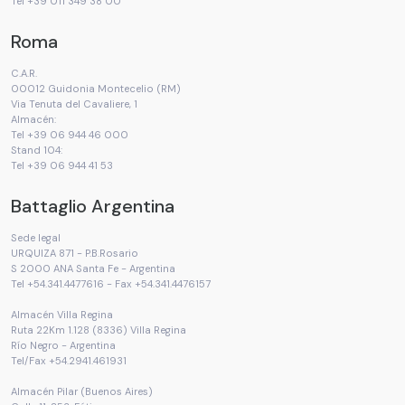
Tel +39 011 349 38 00
Roma
C.A.R.
00012 Guidonia Montecelio (RM)
Via Tenuta del Cavaliere, 1
Almacén:
Tel +39 06 944 46 000
Stand 104:
Tel +39 06 944 41 53
Battaglio Argentina
Sede legal
URQUIZA 871 - P.B.Rosario
S 2000 ANA Santa Fe - Argentina
Tel +54.341.4477616 - Fax +54.341.4476157
Almacén Villa Regina
Ruta 22Km 1.128 (8336) Villa Regina
Río Negro - Argentina
Tel/Fax +54.2941.461931
Almacén Pilar (Buenos Aires)