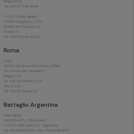
Magazzino:
Tel +39 011 349 44 44
C.A.A.T. (Sede Legale)
10095 Grugliasco (TO)
Strada del Portone, 30
Stand 14:
Tel +39 011 349 38 00
Roma
C.A.R.
00012 Guidonia Montecelio (RM)
Via Tenuta del Cavaliere, 1
Magazzino:
Tel +39 06 944 46 000
Stand 104:
Tel +39 06 944 41 53
Battaglio Argentina
Sede legale
URQUIZA 871 - P.B.Rosario
S 2000 ANA Santa Fe - Argentina
Tel +54.341.4477616 - Fax +54.341.4476157