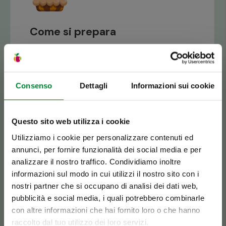
Come si prepara
A differenza degli altri frutti tropicali, dalla
polpa morbida ma consistente, quella del
frutto della passione somiglia a una gustosa
gelatina. Ecco come estrarla senza rovinare il
Consenso
Dettagli
Informazioni sui cookie
frutto:
Con un coltello molto affilato taglia il frutto in
Questo sito web utilizza i cookie
due metà.
Utilizziamo i cookie per personalizzare contenuti ed
Con un cucchiaio preleva la polpa gialla dal
annunci, per fornire funzionalità dei social media e per
frutto.
analizzare il nostro traffico. Condividiamo inoltre
Se è Battaglio,
informazioni sul modo in cui utilizzi il nostro sito con i
Escludi la parte bianca, dal sapore troppo
nostri partner che si occupano di analisi dei dati web,
amaro.
è HASSolutamente
pubblicità e social media, i quali potrebbero combinarle
con altre informazioni che hai fornito loro o che hanno
Gusta la polpa in una coppetta, o abbinata allo
raccolto dal tuo utilizzo dei loro servizi.