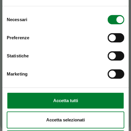
inconfondibile.
yogurt magro.
Selezione
Necessari
del
Scopri perché
consenso
Preferenze
Statistiche
Marketing
Accetta tutti
Accetta selezionati