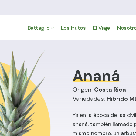
Battaglio
Los frutos
El Viaje
Nosotro
Ananá
Origen:
Costa Rica
Variedades:
Hibrido M
Ya en la época de las civ
ananá, también llamado pi
mismo nombre, un arbust