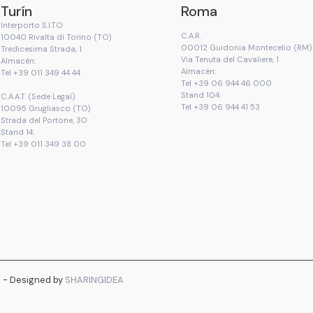
Turín
Roma
Interporto S.I.TO
C.A.R.
10040 Rivalta di Torino (TO)
00012 Guidonia Montecelio (RM)
Tredicesima Strada, 1
Via Tenuta del Cavaliere, 1
Almacén:
Almacén:
Tel +39 011 349 44 44
Tel +39 06 944 46 000
Stand 104:
C.A.A.T. (Sede Legal)
Tel +39 06 944 41 53
10095 Grugliasco (TO)
Strada del Portone, 30
Stand 14:
Tel +39 011 349 38 00
d - Designed by
SHARINGIDEA