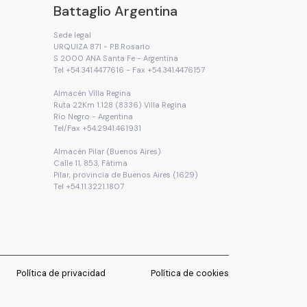
Battaglio Argentina
Sede legal
URQUIZA 871 - P.B.Rosario
S 2000 ANA Santa Fe - Argentina
Tel +54.341.4477616 - Fax +54.341.4476157
Almacén Villa Regina
Ruta 22Km 1.128 (8336) Villa Regina
Río Negro - Argentina
Tel/Fax +54.2941.461931
Almacén Pilar (Buenos Aires)
Calle 11, 853, Fátima
Pilar, provincia de Buenos Aires (1629)
Tel +54.11.3221.1807
Política de privacidad
Política de cookies