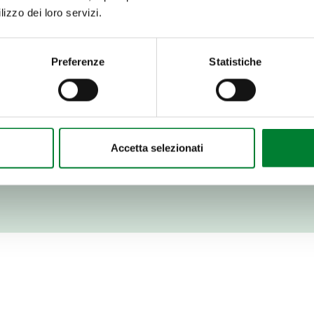
lizzo dei loro servizi.
 forma horizontal y elimina la
Preferenze
Statistiche
ulpa del centro y de la
a fresca directamente en su
Accetta selezionati