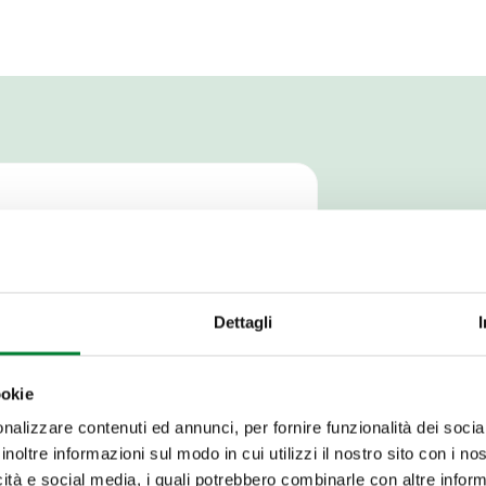
Dettagli
 frutos tropicales, el
ión al prepararlo.
ookie
ara transformar este
nalizzare contenuti ed annunci, per fornire funzionalità dei socia
:
inoltre informazioni sul modo in cui utilizzi il nostro sito con i n
icità e social media, i quali potrebbero combinarle con altre inform
e en 4 partes.