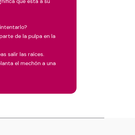
gnifica que está a su
intentarlo?
arte de la pulpa en la
 salir las raíces.
planta el mechón a una