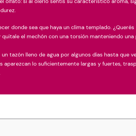
 olfato: si al olerlo sentís su característico aroma, si
durez.
ecer donde sea que haya un clima templado. ¿Querés 
 quitale el mechón con una torsión manteniendo una p
un tazón lleno de agua por algunos días hasta que veas
s aparezcan lo suficientemente largas y fuertes, tras
.