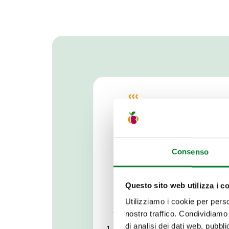
Cómo se prepara
Consenso
Menos complicado que otros
ananá necesita cierta atenc
Questo sito web utilizza i c
Seguí estas indicaciones p
Utilizziamo i cookie per perso
fruto en un postre delicioso
nostro traffico. Condividiamo 
di analisi dei dati web, pubbl
Troza la fruta verticalment